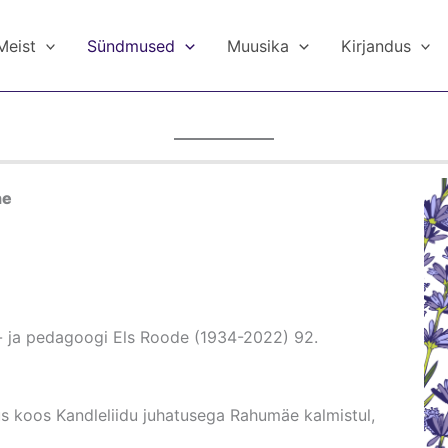
Meist
Sündmused
Muusika
Kirjandus
ne
a- ja pedagoogi Els Roode (1934-2022) 92.
us koos Kandleliidu juhatusega Rahumäe kalmistul,