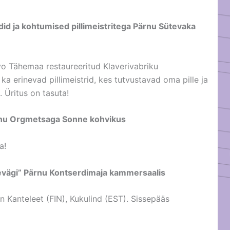
id ja kohtumised pillimeistritega Pärnu Sütevaka
o Tähemaa restaureeritud Klaverivabriku
ka erinevad pillimeistrid, kes tutvustavad oma pille ja
 Üritus on tasuta!
iinu Orgmetsaga Sonne kohvikus
a!
levägi” Pärnu Kontserdimaja kammersaalis
n Kanteleet (FIN), Kukulind (EST). Sissepääs