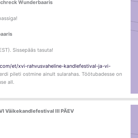
i Schreck Wunderbaaris
passiga!
aaris
(EST). Sissepääs tasuta!
a.com/et/xvi-rahvusvaheline-kandlefestival-ja-vi-
erdi pileti ostmine ainult sularahas. Töötubadesse on
se all.
VI Väikekandlefestival III PÄEV