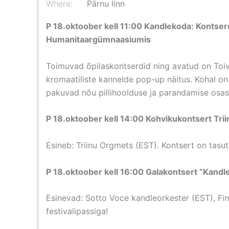
Where:
Pärnu linn
P 18.oktoober kell 11:00 Kandlekoda: Kontserd
Humanitaargümnaasiumis
Toimuvad õpilaskontserdid ning avatud on Toiv
kromaatiliste kannelde pop-up näitus. Kohal on 
pakuvad nõu pillihoolduse ja parandamise osas.
P 18.oktoober kell 14:00 Kohvikukontsert Tr
Esineb: Triinu Orgmets (EST). Kontsert on tasut
P 18.oktoober kell 16:00 Galakontsert “Kand
Esinevad: Sotto Voce kandleorkester (EST), Fin
festivalipassiga!