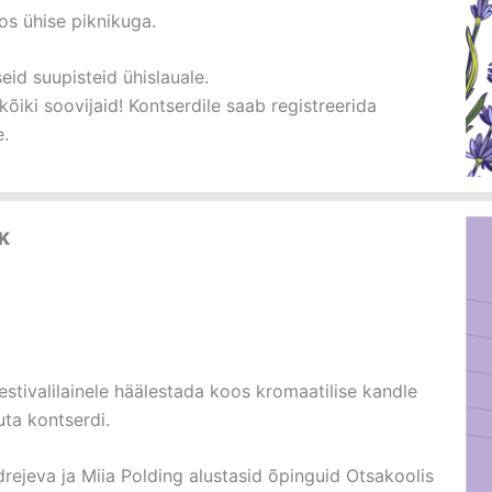
oos ühise piknikuga.
eid suupisteid ühislauale.
iki soovijaid! Kontserdile saab registreerida
e.
aK
estivalilainele häälestada koos kromaatilise kandle
ta kontserdi.
rejeva ja Miia Polding alustasid õpinguid Otsakoolis