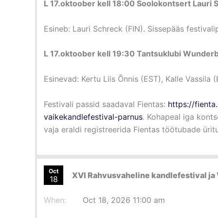
L 17.oktoober kell 18:00 Soolokontsert Laur
Esineb: Lauri Schreck (FIN). Sissepääs festivali
L 17.oktoober kell 19:30 Tantsuklubi Wunderb
Esinevad: Kertu Liis Õnnis (EST), Kalle Vassila 
Festivali passid saadaval Fientas:
https://fient
vaikekandlefestival-parnus
. Kohapeal iga konts
vaja eraldi registreerida Fientas töötubade üritu
Oct
XVI Rahvusvaheline kandlefestival ja 
18
When:
Oct 18, 2026 11:00 am