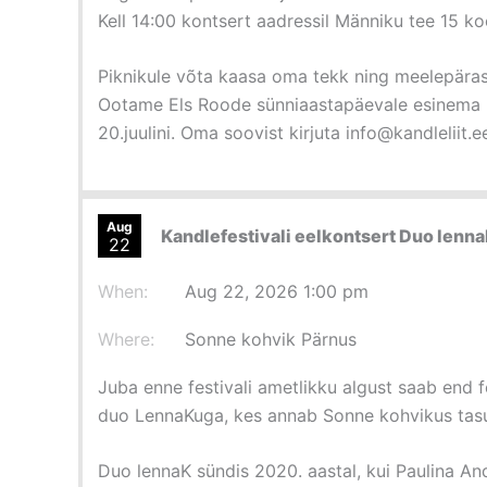
Kell 14:00 kontsert aadressil Männiku tee 15 k
Piknikule võta kaasa oma tekk ning meelepäras
Ootame Els Roode sünniaastapäevale esinema kõ
20.juulini. Oma soovist kirjuta info@kandleliit.e
Aug
Kandlefestivali eelkontsert Duo lenn
22
When:
Aug 22, 2026 1:00 pm
Where:
Sonne kohvik Pärnus
Juba enne festivali ametlikku algust saab end f
duo LennaKuga, kes annab Sonne kohvikus tasu
Duo lennaK sündis 2020. aastal, kui Paulina And