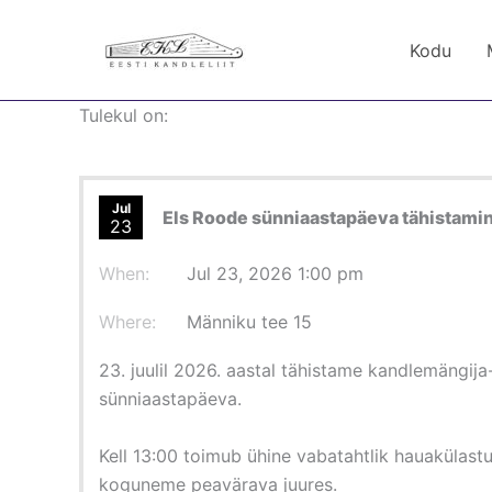
Skip
to
Kodu
content
Tulekul on:
Jul
Els Roode sünniaastapäeva tähistami
23
When:
Jul 23, 2026 1:00 pm
Where:
Männiku tee 15
23. juulil 2026. aastal tähistame kandlemängij
sünniaastapäeva.
Kell 13:00 toimub ühine vabatahtlik hauakülast
koguneme peavärava juures.