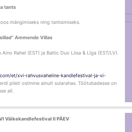
a tants
oos mängimiseks ning tantsimiseks.
sillad” Ammende Villas
 Aino Rahel (EST) ja Baltic Duo Liisa & Līga (EST/LV).
a.com/et/xvi-rahvusvaheline-kandlefestival-ja-vi-
erdi pileti ostmine ainult sularahas. Töötubadesse on
se all.
VI Väikekandlefestival II PÄEV