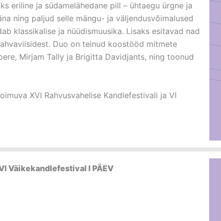
oks eriline ja südamelähedane pill – ühtaegu ürgne ja
äna ning paljud selle mängu- ja väljendusvõimalused
ab klassikalise ja nüüdismuusika. Lisaks esitavad nad
rahvaviisidest. Duo on teinud koostööd mitmete
ere, Mirjam Tally ja Brigitta Davidjants, ning toonud
oimuva XVI Rahvusvahelise Kandlefestivali ja VI
VI Väikekandlefestival I PÄEV