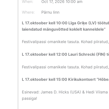
When:
Oct 17, 2026 10:00 am
Where:
Pärnu linn
L 17.oktoober kell 10:00 Līga Griķe (LV) tööt
laiendatud mänguvõtted koklelt kanneldele”
Festivalipassi omanikele tasuta. Kohad piiratud,
L 17.oktoober kell 12:00 Lauri Schrecki (FIN
Festivalipassi omanikele tasuta. Kohad piiratud,
L 17.oktoober kell 15:00 Kirikukontsert “Hõbeal
Esinevad: James D. Hicks (USA) & Hedi Viisma (
passiga!