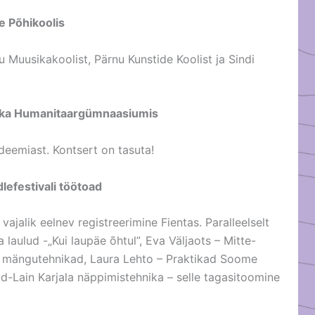
e Põhikoolis
nu Muusikakoolist, Pärnu Kunstide Koolist ja Sindi
evaka Humanitaargümnaasiumis
deemiast. Kontsert on tasuta!
lefestivali töötoad
vajalik eelnev registreerimine Fientas. Paralleelselt
laulud -„Kui laupäe õhtul”, Eva Väljaots – Mitte-
e mängutehnikad, Laura Lehto – Praktikad Soome
-Lain Karjala näppimistehnika – selle tagasitoomine