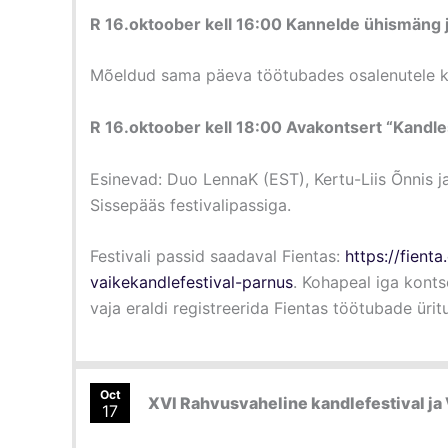
R 16.oktoober kell 16:00 Kannelde ühismäng j
Mõeldud sama päeva töötubades osalenutele k
R 16.oktoober kell 18:00 Avakontsert “Kandle
Esinevad: Duo LennaK (EST), Kertu-Liis Õnnis ja
Sissepääs festivalipassiga.
Festivali passid saadaval Fientas:
https://fient
vaikekandlefestival-parnus
. Kohapeal iga konts
vaja eraldi registreerida Fientas töötubade üritu
Oct
XVI Rahvusvaheline kandlefestival ja 
17