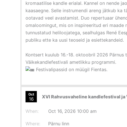
kromaatilise kandle erialal. Kannel on nende ja
kaasaegne. Selle instrumendi areng jätkub ka t
ootavad veel avastamist. Duo repertuaar ühend
omaloomingut, mis on inspireeritud eri maade 
tunnustatud heliloojatega, sealhulgas René Eesp
publiku ette ka uusi teoseid ja esiettekandeid.
Kontsert kuulub 16.-18. oktoobril 2026 Pärnus t
Väikekandlefestivali ametlikku programmi.
Festivalipassid on müügil Fientas.
Oct
XVI Rahvusvaheline kandlefestival ja 
16
When:
Oct 16, 2026 10:00 am
Where:
Pärnu linn