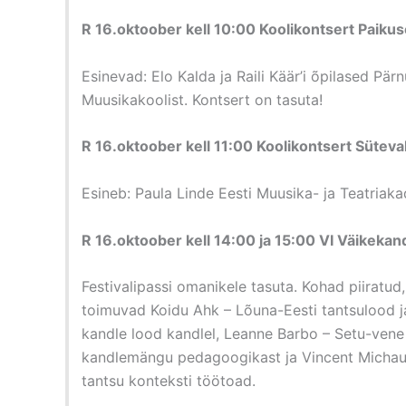
R 16.oktoober kell 10:00 Koolikontsert Paikus
Esinevad: Elo Kalda ja Raili Käär’i õpilased Pär
Muusikakoolist. Kontsert on tasuta!
R 16.oktoober kell 11:00 Koolikontsert Süt
Esineb: Paula Linde Eesti Muusika- ja Teatriaka
R 16.oktoober kell 14:00 ja 15:00 VI Väikekand
Festivalipassi omanikele tasuta. Kohad piiratud, 
toimuvad Koidu Ahk – Lõuna-Eesti tantsulood ja 
kandle lood kandlel, Leanne Barbo – Setu-ven
kandlemängu pedagoogikast ja Vincent Michaud
tantsu konteksti töötoad.