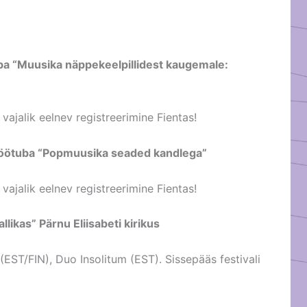
uba “Muusika näppekeelpillidest kaugemale:
 vajalik eelnev registreerimine Fientas!
) töötuba “Popmuusika seaded kandlega”
 vajalik eelnev registreerimine Fientas!
likas” Pärnu Eliisabeti kirikus
EST/FIN), Duo Insolitum (EST). Sissepääs festivali