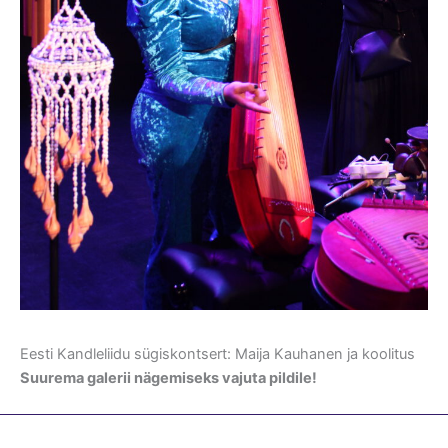
Eesti Kandleliidu sügiskontsert: Maija Kauhanen ja koolitus
Suurema galerii nägemiseks vajuta pildile!